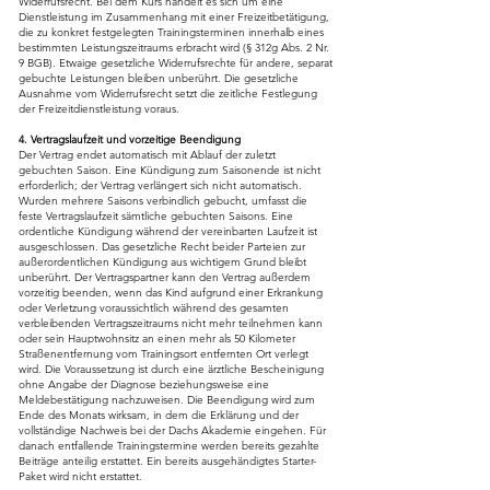
Widerrufsrecht. Bei dem Kurs handelt es sich um eine
Dienstleistung im Zusammenhang mit einer Freizeitbetätigung,
die zu konkret festgelegten Trainingsterminen innerhalb eines
bestimmten Leistungszeitraums erbracht wird (§ 312g Abs. 2 Nr.
9 BGB). Etwaige gesetzliche Widerrufsrechte für andere, separat
gebuchte Leistungen bleiben unberührt. Die gesetzliche
Ausnahme vom Widerrufsrecht setzt die zeitliche Festlegung
der Freizeitdienstleistung voraus.
4. Vertragslaufzeit und vorzeitige Beendigung
Der Vertrag endet automatisch mit Ablauf der zuletzt
gebuchten Saison. Eine Kündigung zum Saisonende ist nicht
erforderlich; der Vertrag verlängert sich nicht automatisch.
Wurden mehrere Saisons verbindlich gebucht, umfasst die
feste Vertragslaufzeit sämtliche gebuchten Saisons. Eine
ordentliche Kündigung während der vereinbarten Laufzeit ist
ausgeschlossen. Das gesetzliche Recht beider Parteien zur
außerordentlichen Kündigung aus wichtigem Grund bleibt
unberührt. Der Vertragspartner kann den Vertrag außerdem
vorzeitig beenden, wenn das Kind aufgrund einer Erkrankung
oder Verletzung voraussichtlich während des gesamten
verbleibenden Vertragszeitraums nicht mehr teilnehmen kann
oder sein Hauptwohnsitz an einen mehr als 50 Kilometer
Straßenentfernung vom Trainingsort entfernten Ort verlegt
wird. Die Voraussetzung ist durch eine ärztliche Bescheinigung
ohne Angabe der Diagnose beziehungsweise eine
Meldebestätigung nachzuweisen. Die Beendigung wird zum
Ende des Monats wirksam, in dem die Erklärung und der
vollständige Nachweis bei der Dachs Akademie eingehen. Für
danach entfallende Trainingstermine werden bereits gezahlte
Beiträge anteilig erstattet. Ein bereits ausgehändigtes Starter-
Paket wird nicht erstattet.