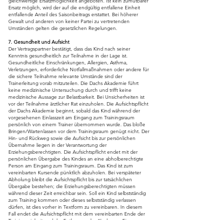
gleichwertige Ersatzmöglichkeit angeboten. Ist kein zumutbarer
Ersatz möglich, wird der auf die endgültig entfallene Einheit
entfallende Anteil des Saisonbeitrags erstattet. Bei höherer
Gewalt und anderen von keiner Partei zu vertretenden
Umständen gelten die gesetzlichen Regelungen.
7. Gesundheit und Aufsicht
Der Vertragspartner bestätigt, dass das Kind nach seiner
Kenntnis gesundheitlich zur Teilnahme in der Lage ist.
Gesundheitliche Einschränkungen, Allergien, Asthma,
Verletzungen, erforderliche Notfallmaßnahmen oder andere für
die sichere Teilnahme relevante Umstände sind der
Trainerleitung vorab mitzuteilen. Die Dachs Akademie führt
keine medizinische Untersuchung durch und trifft keine
medizinische Aussage zur Belastbarkeit. Bei Unsicherheiten ist
vor der Teilnahme ärztlicher Rat einzuholen. Die Aufsichtspflicht
der Dachs Akademie beginnt, sobald das Kind während der
vorgesehenen Einlasszeit am Eingang zum Trainingsraum
persönlich von einem Trainer übernommen wurde. Das bloße
Bringen/Wartenlassen vor dem Trainingsraum genügt nicht. Der
Hin- und Rückweg sowie die Aufsicht bis zur persönlichen
Übernahme liegen in der Verantwortung der
Erziehungsberechtigten. Die Aufsichtspflicht endet mit der
persönlichen Übergabe des Kindes an eine abholberechtigte
Person am Eingang zum Trainingsraum. Das Kind ist zum
vereinbarten Kursende pünktlich abzuholen. Bei verspäteter
Abholung bleibt die Aufsichtspflicht bis zur tatsächlichen
Übergabe bestehen; die Erziehungsberechtigten müssen
während dieser Zeit erreichbar sein. Soll ein Kind selbstständig
zum Training kommen oder dieses selbstständig verlassen
dürfen, ist dies vorher in Textform zu vereinbaren. In diesem
Fall endet die Aufsichtspflicht mit dem vereinbarten Ende der