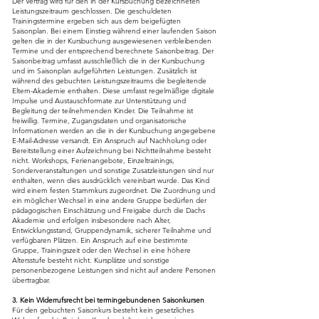
Der Vertrag wird für den in der Kursbuchung bezeichneten
Leistungszeitraum geschlossen. Die geschuldeten
Trainingstermine ergeben sich aus dem beigefügten
Saisonplan. Bei einem Einstieg während einer laufenden Saison
gelten die in der Kursbuchung ausgewiesenen verbleibenden
Termine und der entsprechend berechnete Saisonbeitrag. Der
Saisonbeitrag umfasst ausschließlich die in der Kursbuchung
und im Saisonplan aufgeführten Leistungen. Zusätzlich ist
während des gebuchten Leistungszeitraums die begleitende
Eltern-Akademie enthalten. Diese umfasst regelmäßige digitale
Impulse und Austauschformate zur Unterstützung und
Begleitung der teilnehmenden Kinder. Die Teilnahme ist
freiwillig. Termine, Zugangsdaten und organisatorische
Informationen werden an die in der Kursbuchung angegebene
E-Mail-Adresse versandt. Ein Anspruch auf Nachholung oder
Bereitstellung einer Aufzeichnung bei Nichtteilnahme besteht
nicht. Workshops, Ferienangebote, Einzeltrainings,
Sonderveranstaltungen und sonstige Zusatzleistungen sind nur
enthalten, wenn dies ausdrücklich vereinbart wurde. Das Kind
wird einem festen Stammkurs zugeordnet. Die Zuordnung und
ein möglicher Wechsel in eine andere Gruppe bedürfen der
pädagogischen Einschätzung und Freigabe durch die Dachs
Akademie und erfolgen insbesondere nach Alter,
Entwicklungsstand, Gruppendynamik, sicherer Teilnahme und
verfügbaren Plätzen. Ein Anspruch auf eine bestimmte
Gruppe, Trainingszeit oder den Wechsel in eine höhere
Altersstufe besteht nicht. Kursplätze und sonstige
personenbezogene Leistungen sind nicht auf andere Personen
übertragbar.
3. Kein Widerrufsrecht bei termingebundenen Saisonkursen
Für den gebuchten Saisonkurs besteht kein gesetzliches