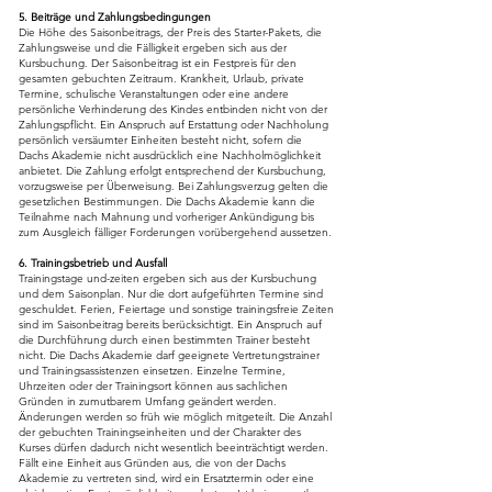
5. Beiträge und Zahlungsbedingungen
Die Höhe des Saisonbeitrags, der Preis des Starter-Pakets, die
Zahlungsweise und die Fälligkeit ergeben sich aus der
Kursbuchung. Der Saisonbeitrag ist ein Festpreis für den
gesamten gebuchten Zeitraum. Krankheit, Urlaub, private
Termine, schulische Veranstaltungen oder eine andere
persönliche Verhinderung des Kindes entbinden nicht von der
Zahlungspflicht. Ein Anspruch auf Erstattung oder Nachholung
persönlich versäumter Einheiten besteht nicht, sofern die
Dachs Akademie nicht ausdrücklich eine Nachholmöglichkeit
anbietet. Die Zahlung erfolgt entsprechend der Kursbuchung,
vorzugsweise per Überweisung. Bei Zahlungsverzug gelten die
gesetzlichen Bestimmungen. Die Dachs Akademie kann die
Teilnahme nach Mahnung und vorheriger Ankündigung bis
zum Ausgleich fälliger Forderungen vorübergehend aussetzen.
6. Trainingsbetrieb und Ausfall
Trainingstage und-zeiten ergeben sich aus der Kursbuchung
und dem Saisonplan. Nur die dort aufgeführten Termine sind
geschuldet. Ferien, Feiertage und sonstige trainingsfreie Zeiten
sind im Saisonbeitrag bereits berücksichtigt. Ein Anspruch auf
die Durchführung durch einen bestimmten Trainer besteht
nicht. Die Dachs Akademie darf geeignete Vertretungstrainer
und Trainingsassistenzen einsetzen. Einzelne Termine,
Uhrzeiten oder der Trainingsort können aus sachlichen
Gründen in zumutbarem Umfang geändert werden.
Änderungen werden so früh wie möglich mitgeteilt. Die Anzahl
der gebuchten Trainingseinheiten und der Charakter des
Kurses dürfen dadurch nicht wesentlich beeinträchtigt werden.
Fällt eine Einheit aus Gründen aus, die von der Dachs
Akademie zu vertreten sind, wird ein Ersatztermin oder eine