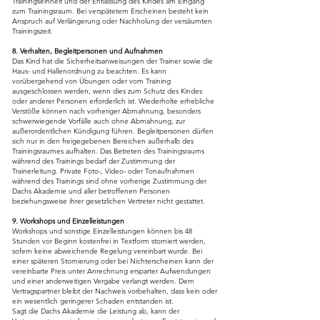
Trainingseinheit und der Entlassung des Kindes am Eingang
zum Trainingsraum. Bei verspätetem Erscheinen besteht kein
Anspruch auf Verlängerung oder Nachholung der versäumten
Trainingszeit.
8. Verhalten, Begleitpersonen und Aufnahmen
Das Kind hat die Sicherheitsanweisungen der Trainer sowie die
Haus- und Hallenordnung zu beachten. Es kann
vorübergehend von Übungen oder vom Training
ausgeschlossen werden, wenn dies zum Schutz des Kindes
oder anderer Personen erforderlich ist. Wiederholte erhebliche
Verstöße können nach vorheriger Abmahnung, besonders
schwerwiegende Vorfälle auch ohne Abmahnung, zur
außerordentlichen Kündigung führen. Begleitpersonen dürfen
sich nur in den freigegebenen Bereichen außerhalb des
Trainingsraumes aufhalten. Das Betreten des Trainingsraums
während des Trainings bedarf der Zustimmung der
Trainerleitung. Private Foto-, Video- oder Tonaufnahmen
während des Trainings sind ohne vorherige Zustimmung der
Dachs Akademie und aller betroffenen Personen
beziehungsweise ihrer gesetzlichen Vertreter nicht gestattet.
9. Workshops und Einzelleistungen
Workshops und sonstige Einzelleistungen können bis 48
Stunden vor Beginn kostenfrei in Textform storniert werden,
sofern keine abweichende Regelung vereinbart wurde. Bei
einer späteren Stornierung oder bei Nichterscheinen kann der
vereinbarte Preis unter Anrechnung ersparter Aufwendungen
und einer anderweitigen Vergabe verlangt werden. Dem
Vertragspartner bleibt der Nachweis vorbehalten, dass kein oder
ein wesentlich geringerer Schaden entstanden ist.
Sagt die Dachs Akademie die Leistung ab, kann der