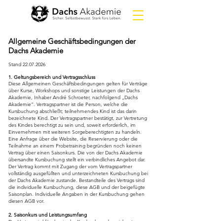
Allgemeine Geschäftsbedingungen der
Dachs Akademie
Stand
22.07.2026
1. Geltungsbereich und Vertragsschluss
Diese Allgemeinen Geschäftsbedingungen gelten für Verträge
über Kurse, Workshops und sonstige Leistungen der Dachs
Akademie, Inhaber André Schroeter, nachfolgend „Dachs
Akademie“. Vertragspartner ist die Person, welche die
Kursbuchung abschließt; teilnehmendes Kind ist das darin
bezeichnete Kind. Der Vertragspartner bestätigt, zur Vertretung
des Kindes berechtigt zu sein und, soweit erforderlich, im
Einvernehmen mit weiteren Sorgeberechtigten zu handeln.
Eine Anfrage über die Website, die Reservierung oder die
Teilnahme an einem Probetraining begründen noch keinen
Vertrag über einen Saisonkurs. Die von der Dachs Akademie
übersandte Kursbuchung stellt ein verbindliches Angebot dar.
Der Vertrag kommt mit Zugang der vom Vertragspartner
vollständig ausgefüllten und unterzeichneten Kursbuchung bei
der Dachs Akademie zustande. Bestandteile des Vertrags sind
die individuelle Kursbuchung, diese AGB und der beigefügte
Saisonplan. Individuelle Angaben in der Kursbuchung gehen
diesen AGB vor.
2. Saisonkurs und Leistungsumfang