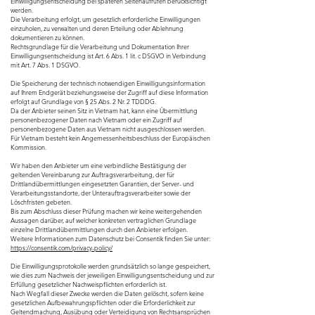
Einwilligungsentscheidung bei späteren Seitenaufrufen berücksichtigt
werden.
Die Verarbeitung erfolgt, um gesetzlich erforderliche Einwilligungen
einzuholen, zu verwalten und deren Erteilung oder Ablehnung
dokumentieren zu können.
Rechtsgrundlage für die Verarbeitung und Dokumentation Ihrer
Einwilligungsentscheidung ist Art. 6 Abs. 1 lit. c DSGVO in Verbindung
mit Art. 7 Abs. 1 DSGVO.
Die Speicherung der technisch notwendigen Einwilligungsinformation
auf Ihrem Endgerät beziehungsweise der Zugriff auf diese Information
erfolgt auf Grundlage von § 25 Abs. 2 Nr. 2 TDDDG.
Da der Anbieter seinen Sitz in Vietnam hat, kann eine Übermittlung
personenbezogener Daten nach Vietnam oder ein Zugriff auf
personenbezogene Daten aus Vietnam nicht ausgeschlossen werden.
Für Vietnam besteht kein Angemessenheitsbeschluss der Europäischen
Kommission.
Wir haben den Anbieter um eine verbindliche Bestätigung der
geltenden Vereinbarung zur Auftragsverarbeitung, der für
Drittlandübermittlungen eingesetzten Garantien, der Server- und
Verarbeitungsstandorte, der Unterauftragsverarbeiter sowie der
Löschfristen gebeten.
Bis zum Abschluss dieser Prüfung machen wir keine weitergehenden
Aussagen darüber, auf welcher konkreten vertraglichen Grundlage
einzelne Drittlandübermittlungen durch den Anbieter erfolgen.
Weitere Informationen zum Datenschutz bei Consentik finden Sie unter:
https://consentik.com/privacy-policy/
Die Einwilligungsprotokolle werden grundsätzlich so lange gespeichert,
wie dies zum Nachweis der jeweiligen Einwilligungsentscheidung und zur
Erfüllung gesetzlicher Nachweispflichten erforderlich ist.
Nach Wegfall dieser Zwecke werden die Daten gelöscht, sofern keine
gesetzlichen Aufbewahrungspflichten oder die Erforderlichkeit zur
Geltendmachung, Ausübung oder Verteidigung von Rechtsansprüchen