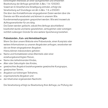
berechtigten Interesses an einer sachgerechten und effizienten
Bearbeitung der Anfrage gemäß Art. 6 Abs. 1 lit. f DSGVO.
Soweit wir im Einzelfall eine Einwilligung einholen, erfolgt die
Verarbeitung auf Grundlage von Art. 6 Abs. 1 lit. a DSGVO.
Die über das Kontaktformular eingegebenen Daten werden über die
Dienste von Wix verarbeitet und können in unserem Wix-
Kundenverwaltungssystem gespeichert werden. Wix wird insoweit als
Auftragsverarbeiter für uns tätig.
Die Daten werden gelöscht, sobald Ihre Anfrage abschließend
bearbeitet wurde und keine gesetzlichen, vertraglichen oder sonstigen
rechtlich zulässigen Gründe für eine weitere Speicherung bestehen.
Probestunden-, Kurs- und Anmeldeanfragen
Wenn Sie über unsere Website eine Probestunde, einen Kursplatz oder
weitere Informationen zu unseren Angeboten anfragen, verarbeiten wir
die von Ihnen eingegebenen Angaben.
Hierzu können insbesondere gehören:
Name und Kontaktdaten eines Elternteils oder einer
erziehungsberechtigten Person,
Name des teilnehmenden Kindes,
Alter oder Geburtsjahr des Kindes,
gewünschtes Angebot beziehungsweise gewünschte Kursgruppe,
gewünschter Termin,
Angaben zur bisherigen Teilnahme,
organisatorische Angaben und
der Inhalt einer ergänzenden Nachricht.
Die Verarbeitung erfolgt zur Bearbeitung Ihrer Anfrage, zur Prüfung der
Platzverfügbarkeit, zur Zuordnung zu einer geeigneten Alters- oder
Kursgruppe, zur Planung einer Probestunde sowie zur Anbahnung und
gegebenenfalls Durchführung eines Vertrags.
Rechtsgrundlage ist Art. 6 Abs. 1 lit. b DSGVO.
Soweit Angaben nicht unmittelbar zur Vertragsanbahnung erforderlich
sind, erfolgt die Verarbeitung auf Grundlage unseres berechtigten
Interesses an einer sachgerechten Organisation und Bearbeitung der