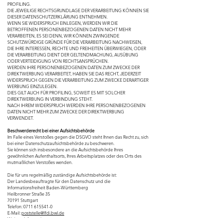
PROFILING.
DIE JEWEILIGE RECHTSGRUNDLAGE DER VERARBEITUNG KÖNNEN SIE
DIESER DATENSCHUTZERKLÄRUNG ENTNEHMEN.
WENN SIE WIDERSPRUCH EINLEGEN, WERDEN WIR DIE
BETROFFENEN PERSONENBEZOGENEN DATEN NICHT MEHR
VERARBEITEN, ES SEI DENN, WIR KÖNNEN ZWINGENDE
SCHUTZWÜRDIGE GRÜNDE FÜR DIE VERARBEITUNG NACHWEISEN,
DIE IHRE INTERESSEN, RECHTE UND FREIHEITEN ÜBERWIEGEN, ODER
DIE VERARBEITUNG DIENT DER GELTENDMACHUNG, AUSÜBUNG
ODER VERTEIDIGUNG VON RECHTSANSPRÜCHEN.
WERDEN IHRE PERSONENBEZOGENEN DATEN ZUM ZWECKE DER
DIREKTWERBUNG VERARBEITET, HABEN SIE DAS RECHT, JEDERZEIT
WIDERSPRUCH GEGEN DIE VERARBEITUNG ZUM ZWECKE DERARTIGER
WERBUNG EINZULEGEN.
DIES GILT AUCH FÜR PROFILING, SOWEIT ES MIT SOLCHER
DIREKTWERBUNG IN VERBINDUNG STEHT.
NACH IHREM WIDERSPRUCH WERDEN IHRE PERSONENBEZOGENEN
DATEN NICHT MEHR ZUM ZWECKE DER DIREKTWERBUNG
VERWENDET.
Beschwerderecht bei einer Aufsichtsbehörde
Im Falle eines Verstoßes gegen die DSGVO steht Ihnen das Recht zu, sich
bei einer Datenschutzaufsichtsbehörde zu beschweren.
Sie können sich insbesondere an die Aufsichtsbehörde Ihres
gewöhnlichen Aufenthaltsorts, Ihres Arbeitsplatzes oder des Orts des
mutmaßlichen Verstoßes wenden.
Die für uns regelmäßig zuständige Aufsichtsbehörde ist:
Der Landesbeauftragte für den Datenschutz und die
Informationsfreiheit Baden-Württemberg
Heilbronner Straße 35
70191 Stuttgart
Telefon:
0711 615541-0
E-Mail:
poststelle@lfdi.bwl.de