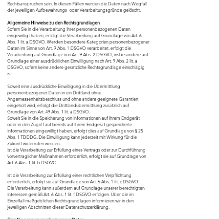
Rechtsansprüchen sein. In diesen Fällen werden die Daten nach Wegfall
der jeweiligen Aufbewahrungs- oder Verarbeitungsgründe gelöscht.
Allgemeine Hinweise zu den Rechtsgrundlagen
Sofern Sie in die Verarbeitung Ihrer personenbezogenen Daten
eingewilligt haben, erfolgt die Verarbeitung auf Grundlage von Art. 6
Abs. 1 lit. a DSGVO.
Werden besondere Kategorien personenbezogener
Daten im Sinne von Art. 9 Abs. 1 DSGVO verarbeitet, erfolgt die
Verarbeitung auf Grundlage von Art. 9 Abs. 2 DSGVO, insbesondere auf
Grundlage einer ausdrücklichen Einwilligung nach Art. 9 Abs. 2 lit. a
DSGVO, sofern keine andere gesetzliche Rechtsgrundlage einschlägig
ist.
Soweit eine ausdrückliche Einwilligung in die Übermittlung
personenbezogener Daten in ein Drittland ohne
Angemessenheitsbeschluss und ohne andere geeignete Garantien
eingeholt wird, erfolgt die Drittlandübermittlung zusätzlich auf
Grundlage von Art. 49 Abs. 1 lit. a DSGVO.
Soweit Sie in die Speicherung von Informationen auf Ihrem Endgerät
oder in den Zugriff auf bereits auf Ihrem Endgerät gespeicherte
Informationen eingewilligt haben, erfolgt dies auf Grundlage von § 25
Abs. 1 TDDDG. Die Einwilligung kann jederzeit mit Wirkung für die
Zukunft widerrufen werden.
Ist die Verarbeitung zur Erfüllung eines Vertrags oder zur Durchführung
vorvertraglicher Maßnahmen erforderlich, erfolgt sie auf Grundlage von
Art. 6 Abs. 1 lit. b DSGVO.
Ist die Verarbeitung zur Erfüllung einer rechtlichen Verpflichtung
erforderlich, erfolgt sie auf Grundlage von Art. 6 Abs. 1 lit. c DSGVO.
Die Verarbeitung kann außerdem auf Grundlage unserer berechtigten
Interessen gemäß Art. 6 Abs. 1 lit. f DSGVO erfolgen. Über die im
Einzelfall maßgeblichen Rechtsgrundlagen informieren wir in den
jeweiligen Abschnitten dieser Datenschutzerklärung.