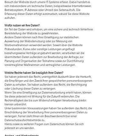
Besuch der Website durch unsere IT-Systeme erfasst. Dabei handelt es
sich insbesondere um technische Daten, beispielsweise Internetbrowser,
Betriebssystem, IP-Adresse oder Uhrzeit des Seitenaufrufs. Die
Erfassung dieser Daten erfolgt automatisch, sobald Sie diese Website
aufrufen.
Wofür nutzen wir Ihre Daten?
Ein Teil der Daten wird erhoben, um eine sichere und technisch fehlerfreie
Bereitstellung der Website zu gewährleisten.
Andere Daten können nach Ihrer Einwilligung zur statistischen
Auswertung der Websitenutzung oder zur Messung von
Werbemaßnahmen verwendet werden.
Soweit über die Website
Probestunden, Kurse oder sonstige Leistungen angefragt
beziehungsweise Verträge angebahnt werden, verarbeiten wir die
übermittelten Daten außerdem zur Bearbeitung der Anfrage, zur
Planung und Organisation der Teilnahme sowie zur Durchführung
vorvertraglicher Maßnahmen und vertraglicher Leistungen.
Welche Rechte haben Sie bezüglich Ihrer Daten?
Sie haben jederzeit das Recht, unentgeltlich Auskunft über die Herkunft,
die Empfänger und den Zweck Ihrer gespeicherten personenbezogenen
Daten zu erhalten. Sie haben außerdem das Recht, die Berichtigung
oder Löschung dieser Daten zu verlangen.
Wenn Sie eine Einwilligung zur Datenverarbeitung erteilt haben, können
Sie diese jederzeit mit Wirkung für die Zukunft widerrufen. Die
Rechtmäßigkeit der bis zum Widerruf erfolgten Verarbeitung bleibt
hiervon unberührt.
Unter bestimmten Voraussetzungen haben Sie außerdem das Recht, die
Einschränkung der Verarbeitung Ihrer personenbezogenen Daten zu
verlangen. Ferner steht Ihnen ein Beschwerderecht bei einer
Datenschutzaufsichtsbehörde zu.
Hierzu sowie zu weiteren Fragen zum Datenschutz können Sie sich
jederzeit an uns wenden.
Analyse- und Werbedienste