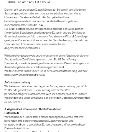
1 TDDDG und Art. 6 Abs. 1 lit. a DSGVO.
Die von Wix verarbeiteten Daten können auf Servern in verschiedenen
Staaten gespeichert oder von dort aus verarbeitet werden. Hierzu
können auch Staaten außerhalb der Europäischen Union
beziehungsweise des Europäischen Wirtschaftsraums gehören,
insbesondere Israel und die USA.
Für Israel besteht ein Angemessenheitsbeschluss der Europäischen
Kommission. Soweit personenbezogene Daten in andere Drittländer
übermittelt werden, erfolgt dies nach Angaben von Wix auf Grundlage
geeigneter Garantien, insbesondere der Standardvertragsklauseln der
Europäischen Kommission oder eines anwendbaren
Angemessenheitsbeschlusses.
Wix beziehungsweise verbundene Unternehmen verfügen nach eigenen
Angaben über Zertifizierungen nach dem EU-US Data Privacy
Framework, soweit die jeweiligen Unternehmen und Verarbeitungen vom
Anwendungsbereich der Zertifizierung erfasst sind.
Weitere Informationen finden Sie in der Datenschutzerklärung von Wix:
https://www.wix.com/about/privacy
Auftragsverarbeitung
Wir haben mit Wix einen Vertrag über Auftragsverarbeitung gemäß Art.
28 DSGVO geschlossen. Dieser Vertrag verpflichtet Wix,
personenbezogene Daten unserer Websitebesucher nur nach unseren
Weisungen und unter Einhaltung der geltenden Datenschutzvorschriften
zu verarbeiten.
3. Allgemeine Hinweise und Pflichtinformationen
Datenschutz
Wir nehmen den Schutz Ihrer personenbezogenen Daten ernst. Wir
behandeln Ihre personenbezogenen Daten vertraulich und
entsprechend den gesetzlichen Datenschutzvorschriften sowie dieser
Datenschutzerklärung.