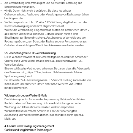
die Verarbeitung unrechtmäßig ist und Sie statt der Löschung die
Einschränkung verlangen,
wir die Daten nicht mehr benötigen, Sie diese jedoch zur
Geltendmachung, Ausübung oder Verteidigung von Rechtsansprüchen
benötigen oder
Sie Widerspruch nach Art. 21 Abs. 1 DSGVO eingelegt haben und die
Interessenabwägung noch nicht abgeschlossen ist.
Wurde die Verarbeitung eingeschränkt, dürfen die betroffenen Daten –
abgesehen von ihrer Speicherung – grundsätzlich nur mit Ihrer
Einwilligung, zur Geltendmachung, Ausübung oder Verteidigung von
Rechtsansprüchen, zum Schutz der Rechte anderer Personen oder aus
Gründen eines wichtigen öffentlichen Interesses verarbeitet werden.
SSL- beziehungsweise TLS-Verschlüsselung
Diese Website verwendet aus Sicherheitsgründen und zum Schutz der
Übertragung vertraulicher Inhalte eine SSL- beziehungsweise TLS-
Verschlüsselung.
Eine verschlüsselte Verbindung erkennen Sie daran, dass die Adresszeile
des Browsers mit „https://“ beginnt und üblicherweise ein Schloss-
Symbol angezeigt wird.
Bei aktivierter SSL- beziehungsweise TLS-Verschlüsselung können die von
Ihnen an uns übermittelten Daten nicht ohne Weiteres von Dritten
mitgelesen werden.
Widerspruch gegen Werbe-E-Mails
Der Nutzung der im Rahmen der Impressumspflicht veröffentlichten
Kontaktdaten zur Übersendung nicht ausdrücklich angeforderter
Werbung und Informationsmaterialien wird widersprochen.
Wir behalten uns rechtliche Schritte im Falle der unverlangten
Zusendung von Werbeinformationen, insbesondere durch Spam-E-
Mails, vor.
4. Cookies und Einwilligungsmanagement
Cookies und vergleichbare Technologien