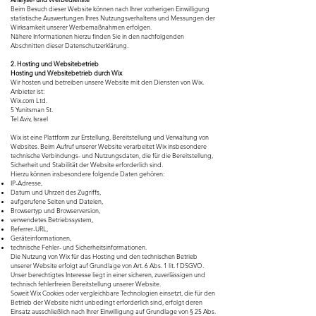
Beim Besuch dieser Website können nach Ihrer vorherigen Einwilligung
statistische Auswertungen Ihres Nutzungsverhaltens und Messungen der
Wirksamkeit unserer Werbemaßnahmen erfolgen.
Nähere Informationen hierzu finden Sie in den nachfolgenden
Abschnitten dieser Datenschutzerklärung.
2. Hosting und Websitebetrieb
Hosting und Websitebetrieb durch Wix
Wir hosten und betreiben unsere Website mit den Diensten von Wix.
Anbieter ist:
Wix.com Ltd.
5 Yunitsman St.
Tel Aviv, Israel
Wix ist eine Plattform zur Erstellung, Bereitstellung und Verwaltung von
Websites. Beim Aufruf unserer Website verarbeitet Wix insbesondere
technische Verbindungs- und Nutzungsdaten, die für die Bereitstellung,
Sicherheit und Stabilität der Website erforderlich sind.
Hierzu können insbesondere folgende Daten gehören:
IP-Adresse,
Datum und Uhrzeit des Zugriffs,
aufgerufene Seiten und Dateien,
Browsertyp und Browserversion,
verwendetes Betriebssystem,
Referrer-URL,
Geräteinformationen,
technische Fehler- und Sicherheitsinformationen.
Die Nutzung von Wix für das Hosting und den technischen Betrieb
unserer Website erfolgt auf Grundlage von Art. 6 Abs. 1 lit. f DSGVO.
Unser berechtigtes Interesse liegt in einer sicheren, zuverlässigen und
technisch fehlerfreien Bereitstellung unserer Website.
Soweit Wix Cookies oder vergleichbare Technologien einsetzt, die für den
Betrieb der Website nicht unbedingt erforderlich sind, erfolgt deren
Einsatz ausschließlich nach Ihrer Einwilligung auf Grundlage von § 25 Abs.