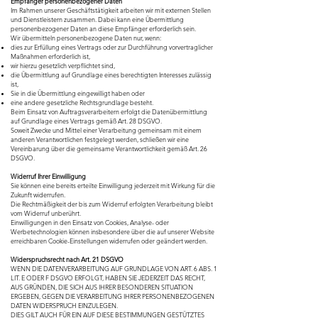
Empfänger personenbezogener Daten
Im Rahmen unserer Geschäftstätigkeit arbeiten wir mit externen Stellen
und Dienstleistern zusammen. Dabei kann eine Übermittlung
personenbezogener Daten an diese Empfänger erforderlich sein.
Wir übermitteln personenbezogene Daten nur, wenn:
dies zur Erfüllung eines Vertrags oder zur Durchführung vorvertraglicher
Maßnahmen erforderlich ist,
wir hierzu gesetzlich verpflichtet sind,
die Übermittlung auf Grundlage eines berechtigten Interesses zulässig
ist,
Sie in die Übermittlung eingewilligt haben oder
eine andere gesetzliche Rechtsgrundlage besteht.
Beim Einsatz von Auftragsverarbeitern erfolgt die Datenübermittlung
auf Grundlage eines Vertrags gemäß Art. 28 DSGVO.
Soweit Zwecke und Mittel einer Verarbeitung gemeinsam mit einem
anderen Verantwortlichen festgelegt werden, schließen wir eine
Vereinbarung über die gemeinsame Verantwortlichkeit gemäß Art. 26
DSGVO.
Widerruf Ihrer Einwilligung
Sie können eine bereits erteilte Einwilligung jederzeit mit Wirkung für die
Zukunft widerrufen.
Die Rechtmäßigkeit der bis zum Widerruf erfolgten Verarbeitung bleibt
vom Widerruf unberührt.
Einwilligungen in den Einsatz von Cookies, Analyse- oder
Werbetechnologien können insbesondere über die auf unserer Website
erreichbaren Cookie-Einstellungen widerrufen oder geändert werden.
Widerspruchsrecht nach Art. 21 DSGVO
WENN DIE DATENVERARBEITUNG AUF GRUNDLAGE VON ART. 6 ABS. 1
LIT. E ODER F DSGVO ERFOLGT, HABEN SIE JEDERZEIT DAS RECHT,
AUS GRÜNDEN, DIE SICH AUS IHRER BESONDEREN SITUATION
ERGEBEN, GEGEN DIE VERARBEITUNG IHRER PERSONENBEZOGENEN
DATEN WIDERSPRUCH EINZULEGEN.
DIES GILT AUCH FÜR EIN AUF DIESE BESTIMMUNGEN GESTÜTZTES