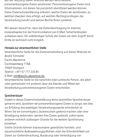
Bei der Nutzung dieser Website werden verschiedene
personenbezogene Daten verarbeitet. Personenbezogene Daten sind
Informationen, mit denen Sie persönlich identifiziert werden können.
Diese Datenschutzerklärung erläutert, welche Daten wir verarbeiten, zu
welchen Zwecken dies erfolgt, auf welchen Rechtsgrundlagen die
Verarbeitung beruht und welche Rechte Ihnen zustehen.
Wir weisen darauf hin, dass die Datenübertragung im Internet,
beispielsweise bei der Kommunikation per E-Mail, Sicherheitslücken
aufweisen kann. Ein vollständiger Schutz der Daten vor dem Zugriff durch
Dritte ist technisch nicht möglich.
Hinweis zur verantwortlichen Stelle
Verantwortliche Stelle für die Datenverarbeitung auf dieser Website ist:
André Schroeter
Dachs Akademie
Dachswaldweg 118A
70569 Stuttgart
Telefon:
+49 157 717 235 85
E-Mail:
info@dachs-akademie.de
Verantwortliche Stelle ist die natürliche oder juristische Person, die allein
oder gemeinsam mit anderen über die Zwecke und Mittel der
Verarbeitung personenbezogener Daten entscheidet.
Speicherdauer
Soweit in dieser Datenschutzerklärung keine speziellere Speicherdauer
genannt wird, speichern wir personenbezogene Daten so lange, wie dies
zur Erfüllung des jeweiligen Verarbeitungszwecks erforderlich ist.
Wenn Sie ein berechtigtes Löschersuchen geltend machen oder eine
Einwilligung widerrufen, werden Ihre Daten gelöscht, sofern keine
anderen rechtlich zulässigen Gründe für die weitere Speicherung
bestehen.
Solche Gründe können insbesondere gesetzliche handels- und
steuerrechtliche Aufbewahrungspflichten oder die Erforderlichkeit von
Daten zur Geltendmachung, Ausübung oder Verteidigung von