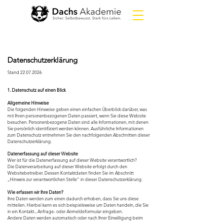
Datenschutzerklärung
Stand
22.07.2026
1. Datenschutz auf einen Blick
Allgemeine Hinweise
Die folgenden Hinweise geben einen einfachen Überblick darüber, was
mit Ihren personenbezogenen Daten passiert, wenn Sie diese Website
besuchen. Personenbezogene Daten sind alle Informationen, mit denen
Sie persönlich identifiziert werden können. Ausführliche Informationen
zum Datenschutz entnehmen Sie den nachfolgenden Abschnitten dieser
Datenschutzerklärung.
Datenerfassung auf dieser Website
Wer ist für die Datenerfassung auf dieser Website verantwortlich?
Die Datenverarbeitung auf dieser Website erfolgt durch den
Websitebetreiber. Dessen Kontaktdaten finden Sie im Abschnitt
„Hinweis zur verantwortlichen Stelle“ in dieser Datenschutzerklärung.
Wie erfassen wir Ihre Daten?
Ihre Daten werden zum einen dadurch erhoben, dass Sie uns diese
mitteilen. Hierbei kann es sich beispielsweise um Daten handeln, die Sie
in ein Kontakt-, Anfrage- oder Anmeldeformular eingeben.
Andere Daten werden automatisch oder nach Ihrer Einwilligung beim