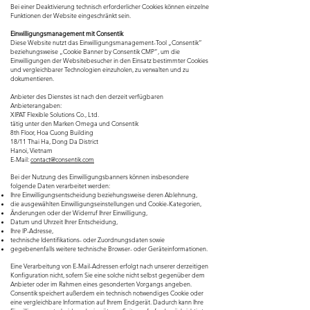
Bei einer Deaktivierung technisch erforderlicher Cookies können einzelne
Funktionen der Website eingeschränkt sein.
Einwilligungsmanagement mit Consentik
Diese Website nutzt das Einwilligungsmanagement-Tool „Consentik“
beziehungsweise „Cookie Banner by Consentik CMP“, um die
Einwilligungen der Websitebesucher in den Einsatz bestimmter Cookies
und vergleichbarer Technologien einzuholen, zu verwalten und zu
dokumentieren.
Anbieter des Dienstes ist nach den derzeit verfügbaren
Anbieterangaben:
XIPAT Flexible Solutions Co., Ltd.
tätig unter den Marken Omega und Consentik
8th Floor, Hoa Cuong Building
18/11 Thai Ha, Dong Da District
Hanoi, Vietnam
E-Mail:
contact@consentik.com
Bei der Nutzung des Einwilligungsbanners können insbesondere
folgende Daten verarbeitet werden:
Ihre Einwilligungsentscheidung beziehungsweise deren Ablehnung,
die ausgewählten Einwilligungseinstellungen und Cookie-Kategorien,
Änderungen oder der Widerruf Ihrer Einwilligung,
Datum und Uhrzeit Ihrer Entscheidung,
Ihre IP-Adresse,
technische Identifikations- oder Zuordnungsdaten sowie
gegebenenfalls weitere technische Browser- oder Geräteinformationen.
Eine Verarbeitung von E-Mail-Adressen erfolgt nach unserer derzeitigen
Konfiguration nicht, sofern Sie eine solche nicht selbst gegenüber dem
Anbieter oder im Rahmen eines gesonderten Vorgangs angeben.
Consentik speichert außerdem ein technisch notwendiges Cookie oder
eine vergleichbare Information auf Ihrem Endgerät. Dadurch kann Ihre