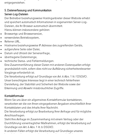
entgegenstehen.
5. Datenerfassung und Kommunikation
Server-Log-Dateien
Der Betreiber beziehungsweise Hostinganbieter dieser Website erhebt
und speichert automatisch Informationen in sogenannten Server-Log-
Dateien, die Ihr Browser automatisch übermittelt.
Hierzu können insbesondere gehören:
Browsertyp und Browserversion,
verwendetes Betriebssystem,
Referrer-URL,
Hostname beziehungsweise IP-Adresse des zugreifenden Geräts,
aufgerufene Seite oder Datei,
Datum und Uhrzeit der Serveranfrage,
übertragene Datenmenge,
technische Status- und Fehlermeldungen.
Eine Zusammenführung dieser Daten mit anderen Datenquellen erfolgt
grundsätzlich nicht, sofern dies nicht zur Aufklärung sicherheitsrelevanter
Vorgänge erforderlich ist.
Die Verarbeitung erfolgt auf Grundlage von Art. 6 Abs. 1 lit. f DSGVO.
Unser berechtigtes Interesse liegt in einer technisch fehlerfreien
Darstellung, der Stabilität und Sicherheit der Website sowie der
Erkennung und Abwehr missbräuchlicher Zugriffe.
Kontaktformular
Wenn Sie uns über ein allgemeines Kontaktformular kontaktieren,
verarbeiten wir die von Ihnen eingegebenen Angaben einschließlich Ihrer
Kontaktdaten und des Inhalts Ihrer Nachricht.
Die Verarbeitung erfolgt zur Bearbeitung Ihrer Anfrage und für mögliche
Anschlussfragen.
Steht Ihre Anfrage im Zusammenhang mit einem Vertrag oder der
Durchführung vorvertraglicher Maßnahmen, erfolgt die Verarbeitung auf
Grundlage von Art. 6 Abs. 1 lit. b DSGVO.
In anderen Fällen erfolgt die Verarbeitung auf Grundlage unseres