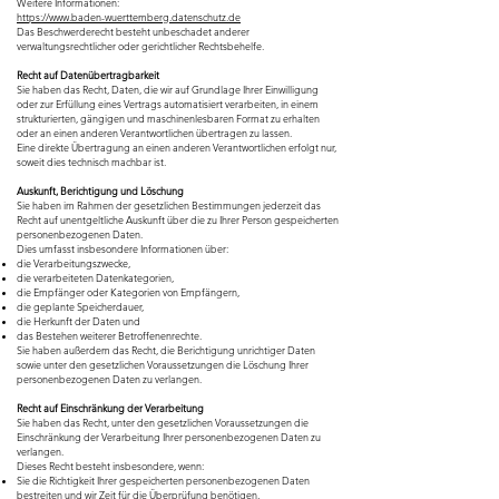
Weitere Informationen:
https://www.baden-wuerttemberg.datenschutz.de
Das Beschwerderecht besteht unbeschadet anderer
verwaltungsrechtlicher oder gerichtlicher Rechtsbehelfe.
Recht auf Datenübertragbarkeit
Sie haben das Recht, Daten, die wir auf Grundlage Ihrer Einwilligung
oder zur Erfüllung eines Vertrags automatisiert verarbeiten, in einem
strukturierten, gängigen und maschinenlesbaren Format zu erhalten
oder an einen anderen Verantwortlichen übertragen zu lassen.
Eine direkte Übertragung an einen anderen Verantwortlichen erfolgt nur,
soweit dies technisch machbar ist.
Auskunft, Berichtigung und Löschung
Sie haben im Rahmen der gesetzlichen Bestimmungen jederzeit das
Recht auf unentgeltliche Auskunft über die zu Ihrer Person gespeicherten
personenbezogenen Daten.
Dies umfasst insbesondere Informationen über:
die Verarbeitungszwecke,
die verarbeiteten Datenkategorien,
die Empfänger oder Kategorien von Empfängern,
die geplante Speicherdauer,
die Herkunft der Daten und
das Bestehen weiterer Betroffenenrechte.
Sie haben außerdem das Recht, die Berichtigung unrichtiger Daten
sowie unter den gesetzlichen Voraussetzungen die Löschung Ihrer
personenbezogenen Daten zu verlangen.
Recht auf Einschränkung der Verarbeitung
Sie haben das Recht, unter den gesetzlichen Voraussetzungen die
Einschränkung der Verarbeitung Ihrer personenbezogenen Daten zu
verlangen.
Dieses Recht besteht insbesondere, wenn:
Sie die Richtigkeit Ihrer gespeicherten personenbezogenen Daten
bestreiten und wir Zeit für die Überprüfung benötigen,