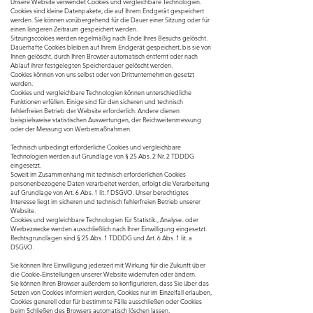
Unsere Website verwendet Cookies und vergleichbare Technologien.
Cookies sind kleine Datenpakete, die auf Ihrem Endgerät gespeichert
werden. Sie können vorübergehend für die Dauer einer Sitzung oder für
einen längeren Zeitraum gespeichert werden.
Sitzungscookies werden regelmäßig nach Ende Ihres Besuchs gelöscht.
Dauerhafte Cookies bleiben auf Ihrem Endgerät gespeichert, bis sie von
Ihnen gelöscht, durch Ihren Browser automatisch entfernt oder nach
Ablauf ihrer festgelegten Speicherdauer gelöscht werden.
Cookies können von uns selbst oder von Drittunternehmen gesetzt
werden.
Cookies und vergleichbare Technologien können unterschiedliche
Funktionen erfüllen. Einige sind für den sicheren und technisch
fehlerfreien Betrieb der Website erforderlich. Andere dienen
beispielsweise statistischen Auswertungen, der Reichweitenmessung
oder der Messung von Werbemaßnahmen.
Technisch unbedingt erforderliche Cookies und vergleichbare
Technologien werden auf Grundlage von § 25 Abs. 2 Nr. 2 TDDDG
eingesetzt.
Soweit im Zusammenhang mit technisch erforderlichen Cookies
personenbezogene Daten verarbeitet werden, erfolgt die Verarbeitung
auf Grundlage von Art. 6 Abs. 1 lit. f DSGVO. Unser berechtigtes
Interesse liegt im sicheren und technisch fehlerfreien Betrieb unserer
Website.
Cookies und vergleichbare Technologien für Statistik-, Analyse- oder
Werbezwecke werden ausschließlich nach Ihrer Einwilligung eingesetzt.
Rechtsgrundlagen sind § 25 Abs. 1 TDDDG und Art. 6 Abs. 1 lit. a
DSGVO.
Sie können Ihre Einwilligung jederzeit mit Wirkung für die Zukunft über
die Cookie-Einstellungen unserer Website widerrufen oder ändern.
Sie können Ihren Browser außerdem so konfigurieren, dass Sie über das
Setzen von Cookies informiert werden, Cookies nur im Einzelfall erlauben,
Cookies generell oder für bestimmte Fälle ausschließen oder Cookies
beim Schließen des Browsers automatisch löschen lassen.